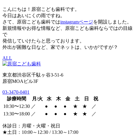
こんにちは！原宿こども歯科です。
今日はあいにくの雨ですね。
さて、原宿こども歯科では
instagramページ
を開設しました。
新規情報やお得な情報など、原宿こども歯科ならではの目線
で
発信していけたらと思っております。
外出が困難な日など、家でネットは、いかがですが？
ALL
東京都渋谷区千駄ヶ谷3-51-6
原宿MOAビル3F
03-3470-0401
診療時間
月/火
水
木
金
土
日
祝
10:30〜12:30
／
●
●
●
★
★
／
13:30〜18:00
／
●
●
●
★
★
／
休診日：月曜・火曜・祝日
★土日：10:00～12:30 / 13:30～17:00