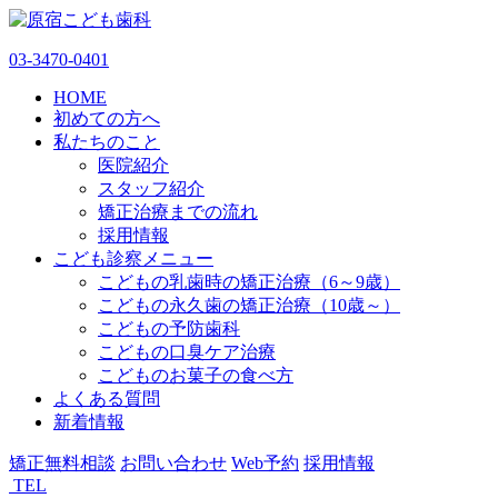
03-3470-0401
HOME
初めての方へ
私たちのこと
医院紹介
スタッフ紹介
矯正治療までの流れ
採用情報
こども診察メニュー
こどもの乳歯時の矯正治療（6～9歳）
こどもの永久歯の矯正治療（10歳～）
こどもの予防歯科
こどもの口臭ケア治療
こどものお菓子の食べ方
よくある質問
新着情報
矯正無料相談
お問い合わせ
Web予約
採用情報
TEL