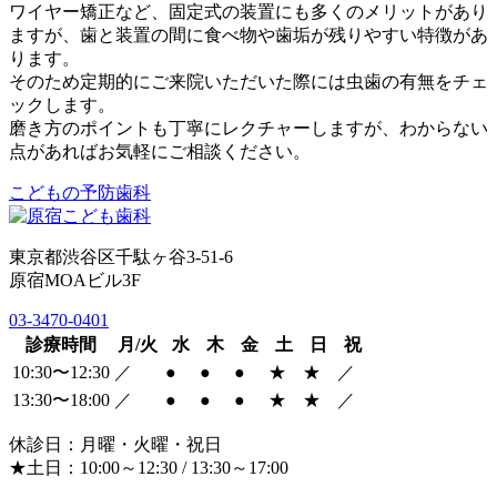
ワイヤー矯正など、固定式の装置にも多くのメリットがあり
ますが、歯と装置の間に食べ物や歯垢が残りやすい特徴があ
ります。
そのため定期的にご来院いただいた際には虫歯の有無をチェ
ックします。
磨き方のポイントも丁寧にレクチャーしますが、わからない
点があればお気軽にご相談ください。
こどもの予防歯科
東京都渋谷区千駄ヶ谷3-51-6
原宿MOAビル3F
03-3470-0401
診療時間
月/火
水
木
金
土
日
祝
10:30〜12:30
／
●
●
●
★
★
／
13:30〜18:00
／
●
●
●
★
★
／
休診日：月曜・火曜・祝日
★土日：10:00～12:30 / 13:30～17:00