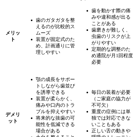
歯を動かす際の痛
みや違和感が出る
歯のガタガタを整
ことがある
えるのが比較的ス
歯磨きが難しく、
メリッ
ムーズ
虫歯のリスクが上
ト
装置が固定式のた
がりやすい
め、計画通りに管
定期的な調整のた
理しやすい
め通院が月1回程度
必要
顎の成長をサポー
トしながら歯並び
を誘導できる
毎日の装着が必要
装置が柔らかく、
（ご家庭の協力が
痛みや口内のトラ
不可欠）
ブルを抑えやすい
重度の症例には単
デメリ
将来的な抜歯の可
独では対応できな
ット
能性を低減できる
いこともある
場合がある
正しい舌の動きや