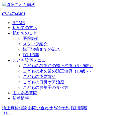
03-3470-0401
HOME
初めての方へ
私たちのこと
医院紹介
スタッフ紹介
矯正治療までの流れ
採用情報
こども診察メニュー
こどもの乳歯時の矯正治療（6～9歳）
こどもの永久歯の矯正治療（10歳～）
こどもの予防歯科
こどもの口臭ケア治療
こどものお菓子の食べ方
よくある質問
新着情報
矯正無料相談
お問い合わせ
Web予約
採用情報
TEL