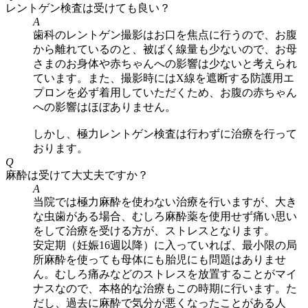
レントゲン検査は受けても良い？
A
歯科のレントゲン撮影はお口を焦点に行うので、お腹
から離れているのと、被ばく線量も少ないので、お母
さまのお身体や赤ちゃんへの影響は少ないと考えられ
ています。また、撮影時にはX線を遮断する防護用エ
プロンを必ず着用していただくため、お腹の赤ちゃん
への影響はほぼありません。
しかし、極力レントゲン検査は行わずに治療を行って
おります。
Q
麻酔は受けて大丈夫ですか？
A
当院では極力麻酔を使わない治療を行いますが、大き
な虫歯がある場合、むしろ麻酔薬を使用せず痛い思い
をして治療を受ける方が、ストレスとなります。
安定期（妊娠16週以降）に入っていれば、最小限の局
所麻酔を使っても母体にも胎児にも問題はありませ
ん。むしろ痛みなどのストレスを放置することがマイ
ナスなので、本格的な治療もこの時期に行います。た
だし、過去に麻酔で気分が悪くなったことがある人