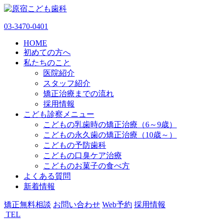
03-3470-0401
HOME
初めての方へ
私たちのこと
医院紹介
スタッフ紹介
矯正治療までの流れ
採用情報
こども診察メニュー
こどもの乳歯時の矯正治療（6～9歳）
こどもの永久歯の矯正治療（10歳～）
こどもの予防歯科
こどもの口臭ケア治療
こどものお菓子の食べ方
よくある質問
新着情報
矯正無料相談
お問い合わせ
Web予約
採用情報
TEL