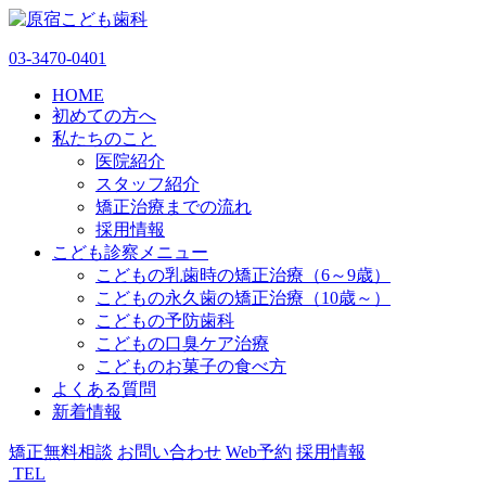
03-3470-0401
HOME
初めての方へ
私たちのこと
医院紹介
スタッフ紹介
矯正治療までの流れ
採用情報
こども診察メニュー
こどもの乳歯時の矯正治療（6～9歳）
こどもの永久歯の矯正治療（10歳～）
こどもの予防歯科
こどもの口臭ケア治療
こどものお菓子の食べ方
よくある質問
新着情報
矯正無料相談
お問い合わせ
Web予約
採用情報
TEL