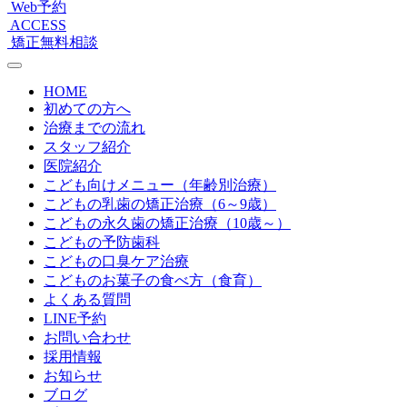
Web予約
ACCESS
矯正無料相談
HOME
初めての方へ
治療までの流れ
スタッフ紹介
医院紹介
こども向けメニュー（年齢別治療）
こどもの乳歯の矯正治療（6～9歳）
こどもの永久歯の矯正治療（10歳～）
こどもの予防歯科
こどもの口臭ケア治療
こどものお菓子の食べ方（食育）
よくある質問
LINE予約
お問い合わせ
採用情報
お知らせ
ブログ