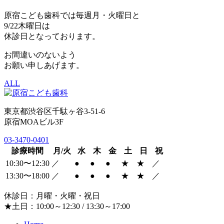
原宿こども歯科では毎週月・火曜日と
9/22木曜日は
休診日となっております。
お間違いのないよう
お願い申しあげます。
ALL
東京都渋谷区千駄ヶ谷3-51-6
原宿MOAビル3F
03-3470-0401
診療時間
月/火
水
木
金
土
日
祝
10:30〜12:30
／
●
●
●
★
★
／
13:30〜18:00
／
●
●
●
★
★
／
休診日：月曜・火曜・祝日
★土日：10:00～12:30 / 13:30～17:00