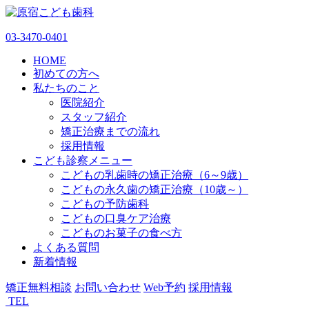
03-3470-0401
HOME
初めての方へ
私たちのこと
医院紹介
スタッフ紹介
矯正治療までの流れ
採用情報
こども診察メニュー
こどもの乳歯時の矯正治療（6～9歳）
こどもの永久歯の矯正治療（10歳～）
こどもの予防歯科
こどもの口臭ケア治療
こどものお菓子の食べ方
よくある質問
新着情報
矯正無料相談
お問い合わせ
Web予約
採用情報
TEL