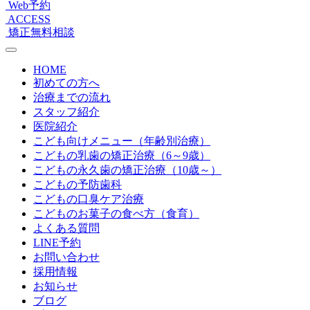
Web予約
ACCESS
矯正無料相談
HOME
初めての方へ
治療までの流れ
スタッフ紹介
医院紹介
こども向けメニュー（年齢別治療）
こどもの乳歯の矯正治療（6～9歳）
こどもの永久歯の矯正治療（10歳～）
こどもの予防歯科
こどもの口臭ケア治療
こどものお菓子の食べ方（食育）
よくある質問
LINE予約
お問い合わせ
採用情報
お知らせ
ブログ