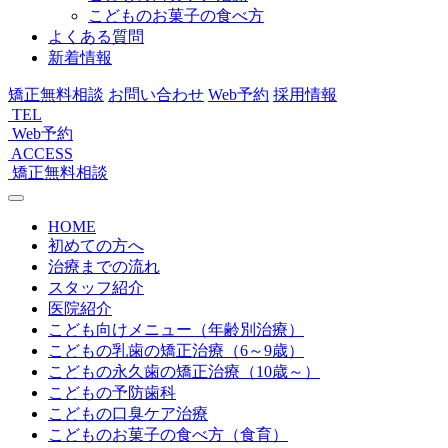
こどものお菓子の食べ方
よくある質問
新着情報
矯正無料相談
お問い合わせ
Web予約
採用情報
TEL
Web予約
ACCESS
矯正無料相談
HOME
初めての方へ
治療までの流れ
スタッフ紹介
医院紹介
こども向けメニュー（年齢別治療）
こどもの乳歯の矯正治療（6～9歳）
こどもの永久歯の矯正治療（10歳～）
こどもの予防歯科
こどもの口臭ケア治療
こどものお菓子の食べ方（食育）