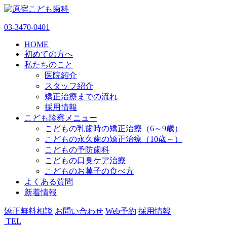
03-3470-0401
HOME
初めての方へ
私たちのこと
医院紹介
スタッフ紹介
矯正治療までの流れ
採用情報
こども診察メニュー
こどもの乳歯時の矯正治療（6～9歳）
こどもの永久歯の矯正治療（10歳～）
こどもの予防歯科
こどもの口臭ケア治療
こどものお菓子の食べ方
よくある質問
新着情報
矯正無料相談
お問い合わせ
Web予約
採用情報
TEL