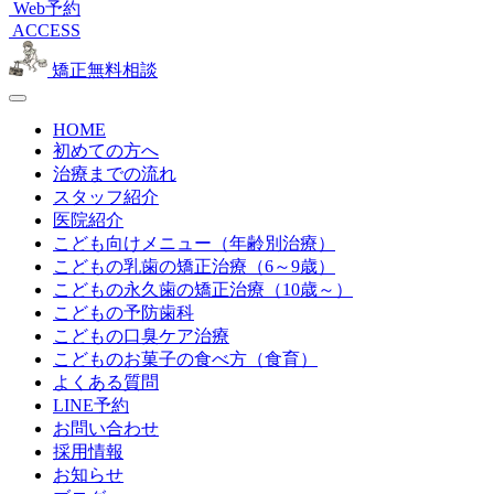
Web予約
ACCESS
矯正無料相談
HOME
初めての方へ
治療までの流れ
スタッフ紹介
医院紹介
こども向けメニュー（年齢別治療）
こどもの乳歯の矯正治療（6～9歳）
こどもの永久歯の矯正治療（10歳～）
こどもの予防歯科
こどもの口臭ケア治療
こどものお菓子の食べ方（食育）
よくある質問
LINE予約
お問い合わせ
採用情報
お知らせ