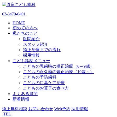
03-3470-0401
HOME
初めての方へ
私たちのこと
医院紹介
スタッフ紹介
矯正治療までの流れ
採用情報
こども診察メニュー
こどもの乳歯時の矯正治療（6～9歳）
こどもの永久歯の矯正治療（10歳～）
こどもの予防歯科
こどもの口臭ケア治療
こどものお菓子の食べ方
よくある質問
新着情報
矯正無料相談
お問い合わせ
Web予約
採用情報
TEL