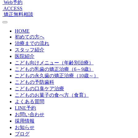
Web予約
ACCESS
矯正無料相談
HOME
初めての方へ
治療までの流れ
スタッフ紹介
医院紹介
こども向けメニュー（年齢別治療）
こどもの乳歯の矯正治療（6～9歳）
こどもの永久歯の矯正治療（10歳～）
こどもの予防歯科
こどもの口臭ケア治療
こどものお菓子の食べ方（食育）
よくある質問
LINE予約
お問い合わせ
採用情報
お知らせ
ブログ