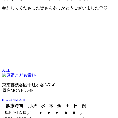
参加してくださった皆さんありがとうございました♡♡
ALL
東京都渋谷区千駄ヶ谷3-51-6
原宿MOAビル3F
03-3470-0401
診療時間
月/火
水
木
金
土
日
祝
10:30〜12:30
／
●
●
●
★
★
／