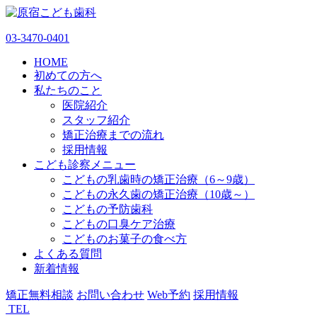
03-3470-0401
HOME
初めての方へ
私たちのこと
医院紹介
スタッフ紹介
矯正治療までの流れ
採用情報
こども診察メニュー
こどもの乳歯時の矯正治療（6～9歳）
こどもの永久歯の矯正治療（10歳～）
こどもの予防歯科
こどもの口臭ケア治療
こどものお菓子の食べ方
よくある質問
新着情報
矯正無料相談
お問い合わせ
Web予約
採用情報
TEL