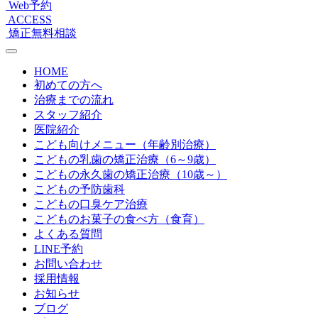
Web予約
ACCESS
矯正無料相談
HOME
初めての方へ
治療までの流れ
スタッフ紹介
医院紹介
こども向けメニュー（年齢別治療）
こどもの乳歯の矯正治療（6～9歳）
こどもの永久歯の矯正治療（10歳～）
こどもの予防歯科
こどもの口臭ケア治療
こどものお菓子の食べ方（食育）
よくある質問
LINE予約
お問い合わせ
採用情報
お知らせ
ブログ