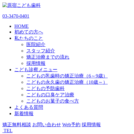
03-3470-0401
HOME
初めての方へ
私たちのこと
医院紹介
スタッフ紹介
矯正治療までの流れ
採用情報
こども診察メニュー
こどもの乳歯時の矯正治療（6～9歳）
こどもの永久歯の矯正治療（10歳～）
こどもの予防歯科
こどもの口臭ケア治療
こどものお菓子の食べ方
よくある質問
新着情報
矯正無料相談
お問い合わせ
Web予約
採用情報
TEL