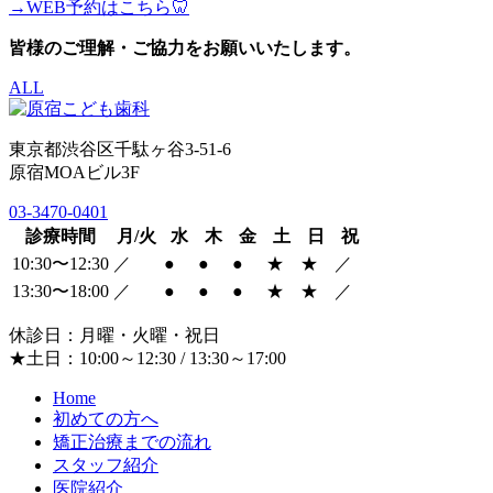
→WEB予約はこちら🦷
皆様のご理解・ご協力をお願いいたします。
ALL
東京都渋谷区千駄ヶ谷3-51-6
原宿MOAビル3F
03-3470-0401
診療時間
月/火
水
木
金
土
日
祝
10:30〜12:30
／
●
●
●
★
★
／
13:30〜18:00
／
●
●
●
★
★
／
休診日：月曜・火曜・祝日
★土日：10:00～12:30 / 13:30～17:00
Home
初めての方へ
矯正治療までの流れ
スタッフ紹介
医院紹介