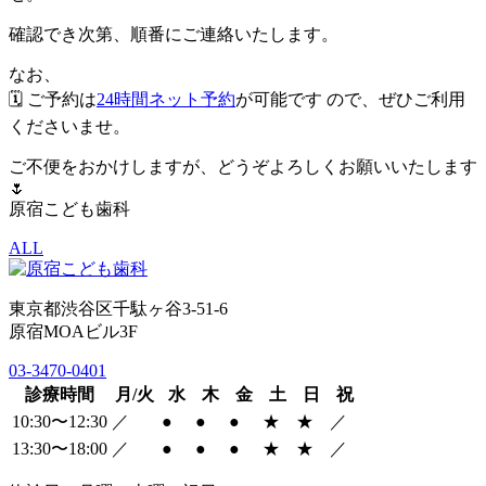
確認でき次第、順番にご連絡いたします。
なお、
🗓 ご予約は
24時間ネット予約
が可能です ので、ぜひご利用
くださいませ。
ご不便をおかけしますが、どうぞよろしくお願いいたします
🌷
原宿こども歯科
ALL
東京都渋谷区千駄ヶ谷3-51-6
原宿MOAビル3F
03-3470-0401
診療時間
月/火
水
木
金
土
日
祝
10:30〜12:30
／
●
●
●
★
★
／
13:30〜18:00
／
●
●
●
★
★
／