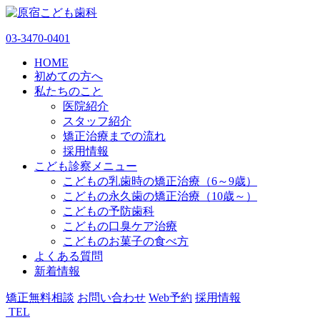
03-3470-0401
HOME
初めての方へ
私たちのこと
医院紹介
スタッフ紹介
矯正治療までの流れ
採用情報
こども診察メニュー
こどもの乳歯時の矯正治療（6～9歳）
こどもの永久歯の矯正治療（10歳～）
こどもの予防歯科
こどもの口臭ケア治療
こどものお菓子の食べ方
よくある質問
新着情報
矯正無料相談
お問い合わせ
Web予約
採用情報
TEL