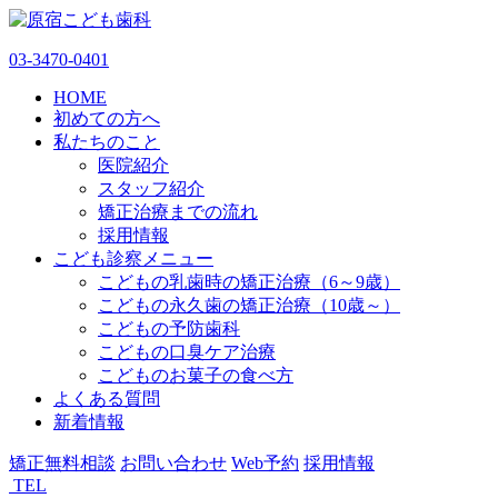
03-3470-0401
HOME
初めての方へ
私たちのこと
医院紹介
スタッフ紹介
矯正治療までの流れ
採用情報
こども診察メニュー
こどもの乳歯時の矯正治療（6～9歳）
こどもの永久歯の矯正治療（10歳～）
こどもの予防歯科
こどもの口臭ケア治療
こどものお菓子の食べ方
よくある質問
新着情報
矯正無料相談
お問い合わせ
Web予約
採用情報
TEL