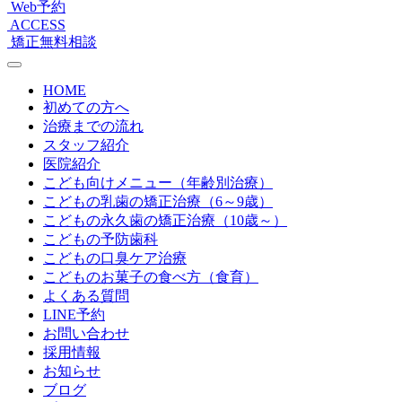
Web予約
ACCESS
矯正無料相談
HOME
初めての方へ
治療までの流れ
スタッフ紹介
医院紹介
こども向けメニュー（年齢別治療）
こどもの乳歯の矯正治療（6～9歳）
こどもの永久歯の矯正治療（10歳～）
こどもの予防歯科
こどもの口臭ケア治療
こどものお菓子の食べ方（食育）
よくある質問
LINE予約
お問い合わせ
採用情報
お知らせ
ブログ