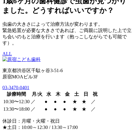
1歳6ヶ月の歯科健診で虫歯が見つかり
ました。どうすればいいですか？
虫歯の大きさによって治療方法が変わります。
緊急処置が必要な大きさであれば、ご両親に説明した上で立
ち会いのもと治療を行います（抱っこしながらでも可能で
す）。
ALL
東京都渋谷区千駄ヶ谷3-51-6
原宿MOAビル3F
03-3470-0401
診療時間
月/火
水
木
金
土
日
祝
10:30〜12:30
／
●
●
●
★
★
／
13:30〜18:00
／
●
●
●
★
★
／
休診日：月曜・火曜・祝日
★土日：10:00～12:30 / 13:30～17:00