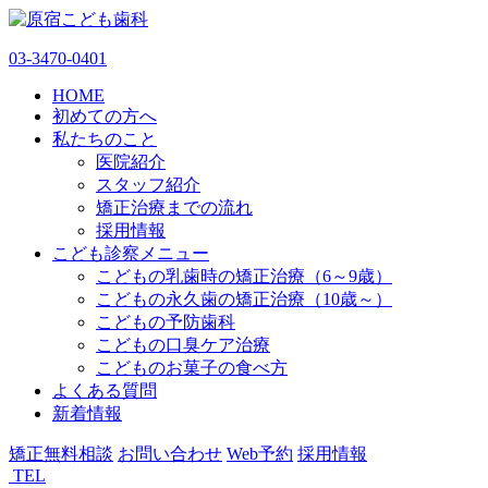
03-3470-0401
HOME
初めての方へ
私たちのこと
医院紹介
スタッフ紹介
矯正治療までの流れ
採用情報
こども診察メニュー
こどもの乳歯時の矯正治療（6～9歳）
こどもの永久歯の矯正治療（10歳～）
こどもの予防歯科
こどもの口臭ケア治療
こどものお菓子の食べ方
よくある質問
新着情報
矯正無料相談
お問い合わせ
Web予約
採用情報
TEL