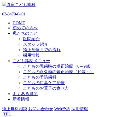
03-3470-0401
HOME
初めての方へ
私たちのこと
医院紹介
スタッフ紹介
矯正治療までの流れ
採用情報
こども診察メニュー
こどもの乳歯時の矯正治療（6～9歳）
こどもの永久歯の矯正治療（10歳～）
こどもの予防歯科
こどもの口臭ケア治療
こどものお菓子の食べ方
よくある質問
新着情報
矯正無料相談
お問い合わせ
Web予約
採用情報
TEL