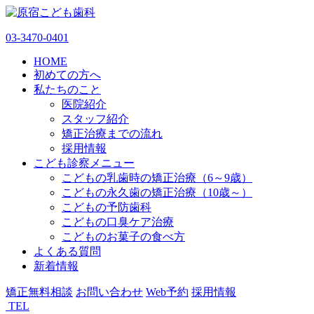
03-3470-0401
HOME
初めての方へ
私たちのこと
医院紹介
スタッフ紹介
矯正治療までの流れ
採用情報
こども診察メニュー
こどもの乳歯時の矯正治療（6～9歳）
こどもの永久歯の矯正治療（10歳～）
こどもの予防歯科
こどもの口臭ケア治療
こどものお菓子の食べ方
よくある質問
新着情報
矯正無料相談
お問い合わせ
Web予約
採用情報
TEL