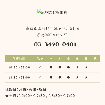
東京都渋谷区千駄ヶ谷3-51-6
原宿MOAビル3F
03-3470-0401
診療時間
月/火
水
木
金
土
日
祝
10:30〜12:30
／
●
●
●
★
★
／
13:30〜18:00
／
●
●
●
★
★
／
休診日：月曜・火曜・祝日
★土日：10:00～12:30 / 13:30～17:00